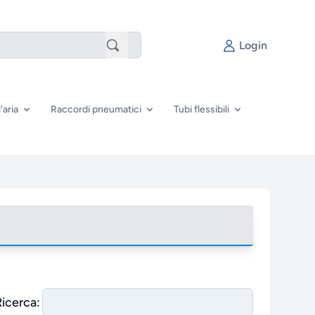
Login
'aria
Raccordi pneumatici
Tubi flessibili
Ricerca: