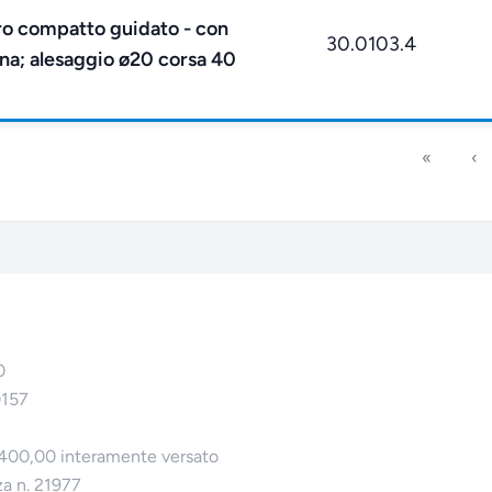
ro compatto guidato - con
30.0103.4
na; alesaggio ø20 corsa 40
«
‹
0
0157
.400,00 interamente versato
za n. 21977