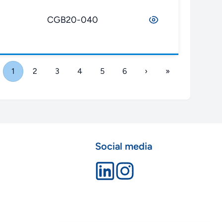
CGB20-040
1
2
3
4
5
6
›
»
Social media