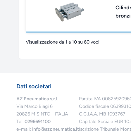
Cilind
bronzi
Visualizzazione da 1 a 10 su 60 voci
Dati societari
AZ Pneumatica s.r.l.
Partita IVA 0082592096
Via Marco Biagi 6
Codice fiscale 0639931
20826 MISINTO - ITALIA
C.C.I.A.A. MB 1093767
Tel.
0296691100
Capitale Sociale EUR 10
e-mail:
info@azpneumatica.it
Iscrizione Tribunale Mon