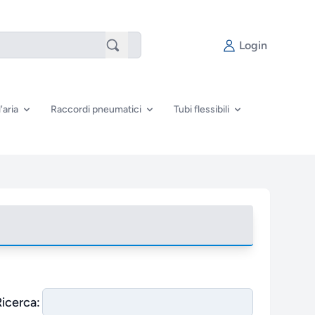
Login
'aria
Raccordi pneumatici
Tubi flessibili
Ricerca: