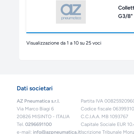
Collet
G3/8"
Visualizzazione da 1 a 10 su 25 voci
Dati societari
AZ Pneumatica s.r.l.
Partita IVA 0082592096
Via Marco Biagi 6
Codice fiscale 0639931
20826 MISINTO - ITALIA
C.C.I.A.A. MB 1093767
Tel.
0296691100
Capitale Sociale EUR 10
e-mail:
info@azpneumatica.it
Iscrizione Tribunale Mon