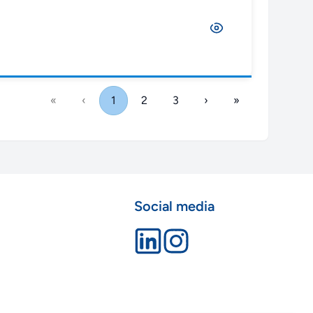
«
‹
1
2
3
›
»
Social media