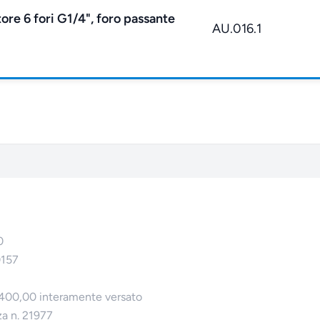
tore 6 fori G1/4", foro passante
AU.016.1
0
0157
.400,00 interamente versato
za n. 21977