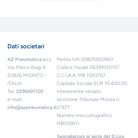
Dati societari
AZ Pneumatica s.r.l.
Partita IVA 00825920960
Via Marco Biagi 6
Codice fiscale 06399310157
20826 MISINTO -
C.C.I.A.A. MB 1093767
ITALIA
Capitale Sociale EUR 10.400,00
Tel.
0296691100
interamente versato
e-mail:
Iscrizione Tribunale Monza n.
info@azpneumatica.it
21977
Numero meccanografico
MB016611
Segnalazioni ai sensi del D.Lgs.