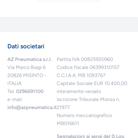
Dati societari
AZ Pneumatica s.r.l.
Partita IVA 00825920960
Via Marco Biagi 6
Codice fiscale 06399310157
20826 MISINTO -
C.C.I.A.A. MB 1093767
ITALIA
Capitale Sociale EUR 10.400,00
Tel.
0296691100
interamente versato
e-mail:
Iscrizione Tribunale Monza n.
info@azpneumatica.it
21977
Numero meccanografico
MB016611
Segnalazioni ai sensi del D.Lgs.