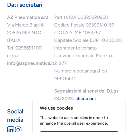
Dati societari
AZ Pneumatica s.r.l.
Partita IVA 00825920960
Via Marco Biagi 6
Codice fiscale 06399310157
20826 MISINTO -
C.C.I.A.A. MB 1093767
ITALIA
Capitale Sociale EUR 10.400,00
Tel.
0296691100
interamente versato
e-mail:
Iscrizione Tribunale Monza n.
info@azpneumatica.it
21977
Numero meccanografico
MB016611
Segnalazioni ai sensi del D.Lgs.
24/2023:
clicca qui
We use cookies
Social
This website uses cookies in order to
media
enhance the overall user experience.