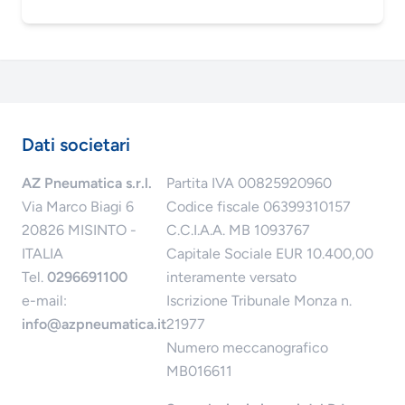
Dati societari
AZ Pneumatica s.r.l.
Partita IVA 00825920960
Via Marco Biagi 6
Codice fiscale 06399310157
20826 MISINTO -
C.C.I.A.A. MB 1093767
ITALIA
Capitale Sociale EUR 10.400,00
Tel.
0296691100
interamente versato
e-mail:
Iscrizione Tribunale Monza n.
info@azpneumatica.it
21977
Numero meccanografico
MB016611