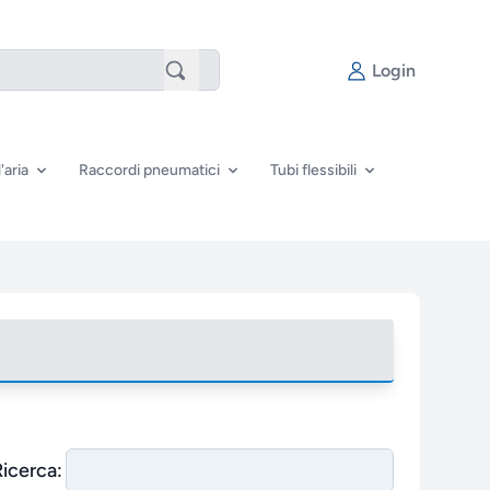
Login
'aria
Raccordi pneumatici
Tubi flessibili
Ricerca: