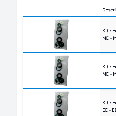
Descri
Kit ri
ME - 
Kit ri
ME - 
Kit ri
EE - E