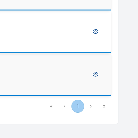
«
‹
1
›
»