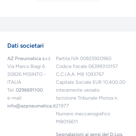
Dati societari
AZ Pneumatica s.r.l.
Partita IVA 00825920960
Via Marco Biagi 6
Codice fiscale 06399310157
20826 MISINTO -
C.C.I.A.A. MB 1093767
ITALIA
Capitale Sociale EUR 10.400,00
Tel.
0296691100
interamente versato
e-mail:
Iscrizione Tribunale Monza n.
info@azpneumatica.it
21977
Numero meccanografico
MB016611
Segnalazioni ai sensi del D.Lgs.