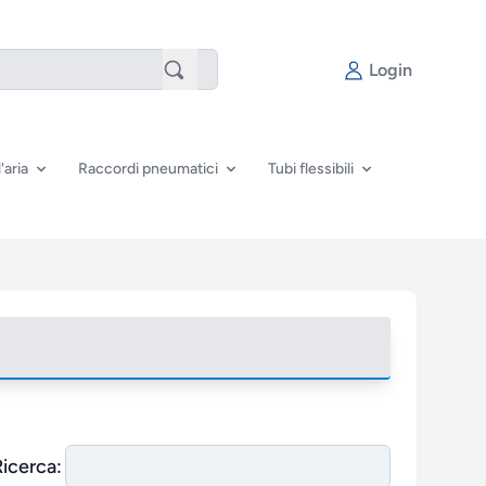
Login
'aria
Raccordi pneumatici
Tubi flessibili
Ricerca: