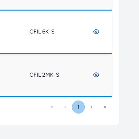
CFIL 6K-S
CFIL 2MK-S
«
‹
1
›
»