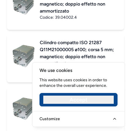
magnetico; doppio effetto non
ammortizzato
Codice:
39.04002.4
Cilindro compatto ISO 21287
Q11M21000005 ø100; corsa 5 mm;
magnetico; doppio effetto non
ammortizzato
We use cookies
Codice:
39.07883.4
This website uses cookies in order to
enhance the overall user experience.
Cilindro compatto ISO 21287
Accept
Q11M21000010 ø100; corsa 10 mm;
magnetico; doppio effetto non
ammortizzato
Customize
Codice:
39.07979.4