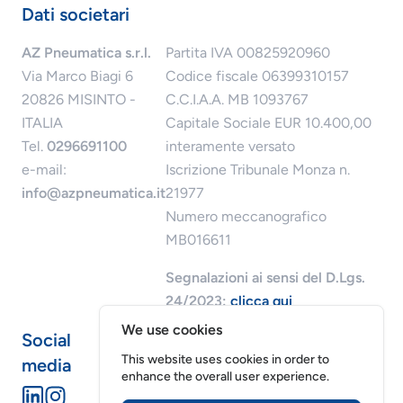
Dati societari
AZ Pneumatica s.r.l.
Partita IVA 00825920960
Via Marco Biagi 6
Codice fiscale 06399310157
20826 MISINTO -
C.C.I.A.A. MB 1093767
ITALIA
Capitale Sociale EUR 10.400,00
Tel.
0296691100
interamente versato
e-mail:
Iscrizione Tribunale Monza n.
info@azpneumatica.it
21977
Numero meccanografico
MB016611
Segnalazioni ai sensi del D.Lgs.
24/2023:
clicca qui
We use cookies
Social
This website uses cookies in order to
media
enhance the overall user experience.