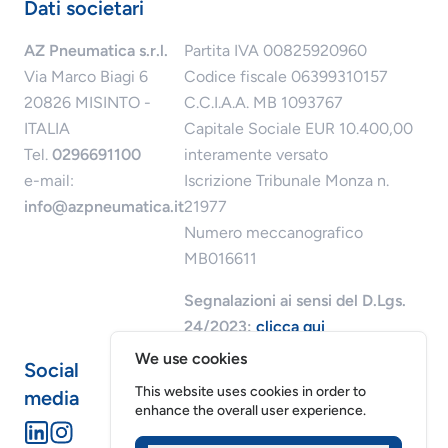
Dati societari
AZ Pneumatica s.r.l.
Partita IVA 00825920960
Via Marco Biagi 6
Codice fiscale 06399310157
20826 MISINTO -
C.C.I.A.A. MB 1093767
ITALIA
Capitale Sociale EUR 10.400,00
Tel.
0296691100
interamente versato
e-mail:
Iscrizione Tribunale Monza n.
info@azpneumatica.it
21977
Numero meccanografico
MB016611
Segnalazioni ai sensi del D.Lgs.
24/2023:
clicca qui
We use cookies
Social
This website uses cookies in order to
media
enhance the overall user experience.