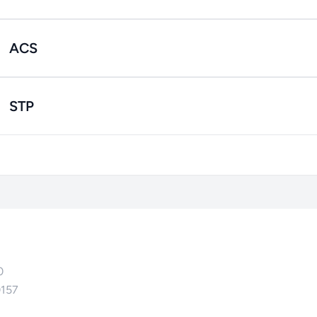
ACS
STP
0
0157