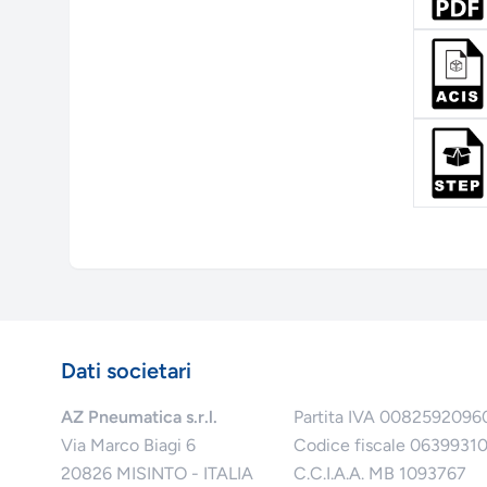
Dati societari
AZ Pneumatica s.r.l.
Partita IVA 0082592096
Via Marco Biagi 6
Codice fiscale 0639931
20826 MISINTO - ITALIA
C.C.I.A.A. MB 1093767