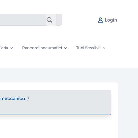
Login
'aria
Raccordi pneumatici
Tubi flessibili
o meccanico
/