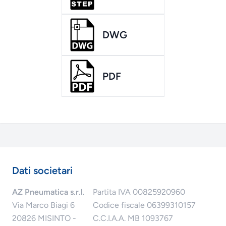
DWG
PDF
Dati societari
AZ Pneumatica s.r.l.
Partita IVA 00825920960
Via Marco Biagi 6
Codice fiscale 06399310157
20826 MISINTO -
C.C.I.A.A. MB 1093767