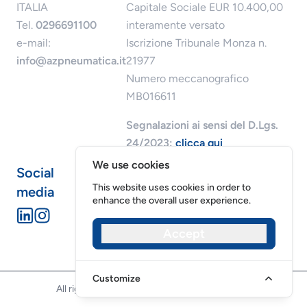
ITALIA
Capitale Sociale EUR 10.400,00
Tel.
0296691100
interamente versato
e-mail:
Iscrizione Tribunale Monza n.
info@azpneumatica.it
21977
Numero meccanografico
MB016611
Segnalazioni ai sensi del D.Lgs.
24/2023:
clicca qui
We use cookies
Social
This website uses cookies in order to
media
enhance the overall user experience.
Accept
Riservatezza dei dati
Cookies
Customize
All rights reserved - AZ Pneumatica srl ​​©2026