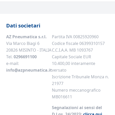
Dati societari
AZ Pneumatica s.r.l.
Partita IVA 00825920960
Via Marco Biagi 6
Codice fiscale 06399310157
20826 MISINTO - ITALIA
C.C.I.A.A. MB 1093767
Tel.
0296691100
Capitale Sociale EUR
e-mail:
10.400,00 interamente
info@azpneumatica.it
versato
Iscrizione Tribunale Monza n.
21977
Numero meccanografico
MB016611
Segnalazioni ai sensi del
D.Lgs. 24/2023:
clicca qui