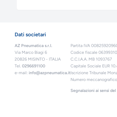
Dati societari
AZ Pneumatica s.r.l.
Partita IVA 0082592096
Via Marco Biagi 6
Codice fiscale 0639931
20826 MISINTO - ITALIA
C.C.I.A.A. MB 1093767
Tel.
0296691100
Capitale Sociale EUR 10
e-mail:
info@azpneumatica.it
Iscrizione Tribunale Mon
Numero meccanografic
Segnalazioni ai sensi de