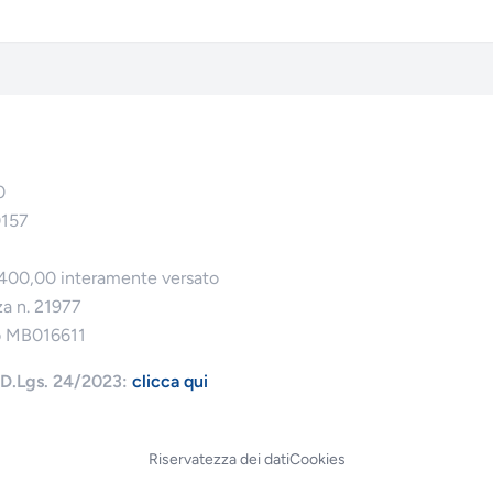
0
0157
.400,00 interamente versato
za n. 21977
o MB016611
l D.Lgs. 24/2023:
clicca qui
Riservatezza dei dati
Cookies