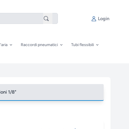
Login
'aria
Raccordi pneumatici
Tubi flessibili
ioni 1/8"