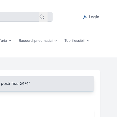
Login
'aria
Raccordi pneumatici
Tubi flessibili
posti fissi G1/4"