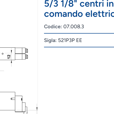
5/3 1/8" centri i
comando elettr
Codice:
07.008.3
Sigla:
521P3P EE