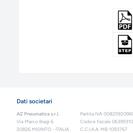
Dati societari
AZ Pneumatica s.r.l.
Partita IVA 0082592096
Via Marco Biagi 6
Codice fiscale 0639931
20826 MISINTO - ITALIA
C.C.I.A.A. MB 1093767