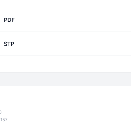
PDF
STP
0
0157