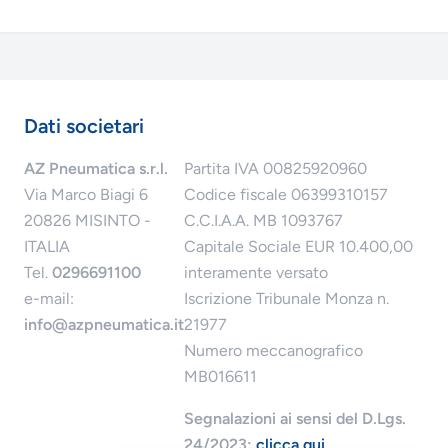
Dati societari
AZ Pneumatica s.r.l.
Partita IVA 00825920960
Via Marco Biagi 6
Codice fiscale 06399310157
20826 MISINTO -
C.C.I.A.A. MB 1093767
ITALIA
Capitale Sociale EUR 10.400,00
Tel.
0296691100
interamente versato
e-mail:
Iscrizione Tribunale Monza n.
info@azpneumatica.it
21977
Numero meccanografico
MB016611
Segnalazioni ai sensi del D.Lgs.
24/2023:
clicca qui