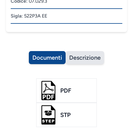
Codice:
07.029.3
Sigla:
522P3A EE
Documenti
Descrizione
PDF
STP