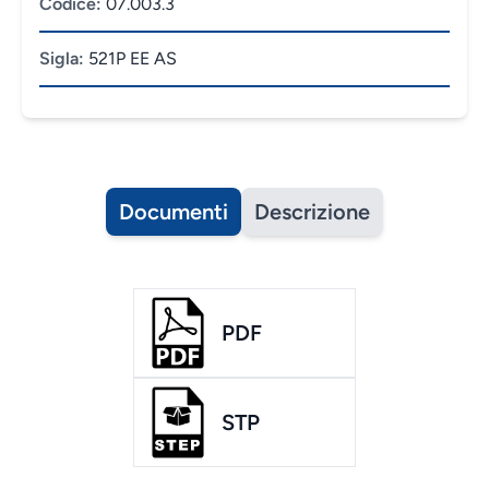
Codice:
07.003.3
Sigla:
521P EE AS
Documenti
Descrizione
PDF
STP