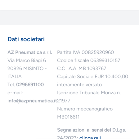
Dati societari
AZ Pneumatica s.r.l.
Partita IVA 00825920960
Via Marco Biagi 6
Codice fiscale 06399310157
20826 MISINTO -
C.C.I.A.A. MB 1093767
ITALIA
Capitale Sociale EUR 10.400,00
Tel.
0296691100
interamente versato
e-mail:
Iscrizione Tribunale Monza n.
info@azpneumatica.it
21977
Numero meccanografico
MB016611
Segnalazioni ai sensi del D.Lgs.
24/2023:
clicca qui