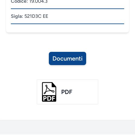
Codice:
19.004.3
Sigla:
521D3C EE
Documenti
PDF