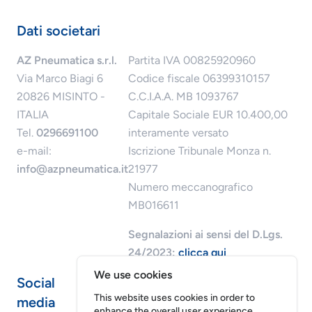
Dati societari
AZ Pneumatica s.r.l.
Partita IVA 00825920960
Via Marco Biagi 6
Codice fiscale 06399310157
20826 MISINTO -
C.C.I.A.A. MB 1093767
ITALIA
Capitale Sociale EUR 10.400,00
Tel.
0296691100
interamente versato
e-mail:
Iscrizione Tribunale Monza n.
info@azpneumatica.it
21977
Numero meccanografico
MB016611
Segnalazioni ai sensi del D.Lgs.
24/2023:
clicca qui
We use cookies
Social
This website uses cookies in order to
media
enhance the overall user experience.