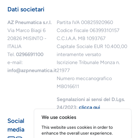
Dati societari
AZ Pneumatica s.r.l.
Partita IVA 00825920960
Via Marco Biagi 6
Codice fiscale 06399310157
20826 MISINTO -
C.C.I.A.A. MB 1093767
ITALIA
Capitale Sociale EUR 10.400,00
Tel.
0296691100
interamente versato
e-mail:
Iscrizione Tribunale Monza n.
info@azpneumatica.it
21977
Numero meccanografico
MB016611
Segnalazioni ai sensi del D.Lgs.
24/2023:
clicca qui
We use cookies
Social
This website uses cookies in order to
media
enhance the overall user experience.