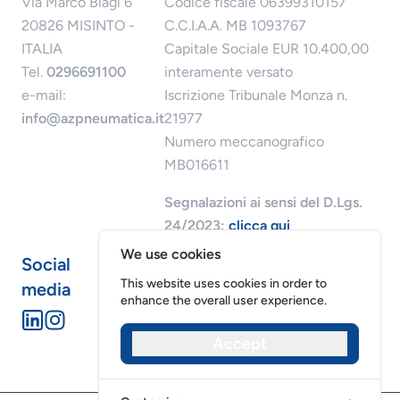
Via Marco Biagi 6
Codice fiscale 06399310157
20826 MISINTO -
C.C.I.A.A. MB 1093767
ITALIA
Capitale Sociale EUR 10.400,00
Tel.
0296691100
interamente versato
e-mail:
Iscrizione Tribunale Monza n.
info@azpneumatica.it
21977
Numero meccanografico
MB016611
Segnalazioni ai sensi del D.Lgs.
24/2023:
clicca qui
We use cookies
Social
This website uses cookies in order to
media
enhance the overall user experience.
Accept
Riservatezza dei dati
Cookies