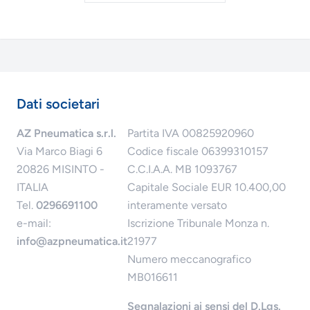
Dati societari
AZ Pneumatica s.r.l.
Partita IVA 00825920960
Via Marco Biagi 6
Codice fiscale 06399310157
20826 MISINTO -
C.C.I.A.A. MB 1093767
ITALIA
Capitale Sociale EUR 10.400,00
Tel.
0296691100
interamente versato
e-mail:
Iscrizione Tribunale Monza n.
info@azpneumatica.it
21977
Numero meccanografico
MB016611
Segnalazioni ai sensi del D.Lgs.