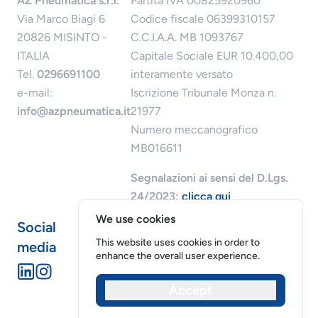
AZ Pneumatica s.r.l.
Partita IVA 00825920960
Via Marco Biagi 6
Codice fiscale 06399310157
20826 MISINTO -
C.C.I.A.A. MB 1093767
ITALIA
Capitale Sociale EUR 10.400,00
Tel.
0296691100
interamente versato
e-mail:
Iscrizione Tribunale Monza n.
info@azpneumatica.it
21977
Numero meccanografico
MB016611
Segnalazioni ai sensi del D.Lgs.
24/2023:
clicca qui
We use cookies
Social
This website uses cookies in order to
media
enhance the overall user experience.
Accept
Riservatezza dei dati
Cookies