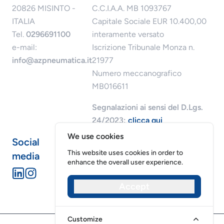
20826 MISINTO -
C.C.I.A.A. MB 1093767
ITALIA
Capitale Sociale EUR 10.400,00
Tel.
0296691100
interamente versato
e-mail:
Iscrizione Tribunale Monza n.
info@azpneumatica.it
21977
Numero meccanografico
MB016611
Segnalazioni ai sensi del D.Lgs.
24/2023:
clicca qui
We use cookies
Social
This website uses cookies in order to
media
enhance the overall user experience.
Accept
Riservatezza dei dati
Cookies
Customize