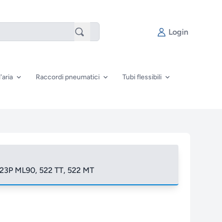
Login
'aria
Raccordi pneumatici
Tubi flessibili
223P ML90, 522 TT, 522 MT