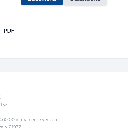
PDF
0
0157
.400,00 interamente versato
za n. 21977