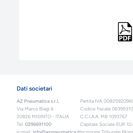
Dati societari
AZ Pneumatica s.r.l.
Partita IVA 0082592096
Via Marco Biagi 6
Codice fiscale 0639931
20826 MISINTO - ITALIA
C.C.I.A.A. MB 1093767
Tel.
0296691100
Capitale Sociale EUR 10
e-mail:
info@azpneumatica.it
Iscrizione Tribunale Mon