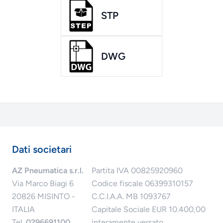
STP
DWG
Dati societari
AZ Pneumatica s.r.l.
Partita IVA 00825920960
Via Marco Biagi 6
Codice fiscale 06399310157
20826 MISINTO -
C.C.I.A.A. MB 1093767
ITALIA
Capitale Sociale EUR 10.400,00
Tel.
0296691100
interamente versato