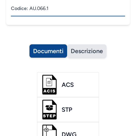
Codice:
AU.066.1
Documenti
Descrizione
ACS
STP
DWG