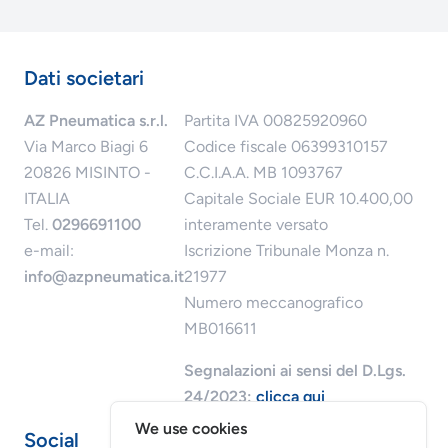
Dati societari
AZ Pneumatica s.r.l.
Partita IVA 00825920960
Via Marco Biagi 6
Codice fiscale 06399310157
20826 MISINTO -
C.C.I.A.A. MB 1093767
ITALIA
Capitale Sociale EUR 10.400,00
Tel.
0296691100
interamente versato
e-mail:
Iscrizione Tribunale Monza n.
info@azpneumatica.it
21977
Numero meccanografico
MB016611
Segnalazioni ai sensi del D.Lgs.
24/2023:
clicca qui
We use cookies
Social