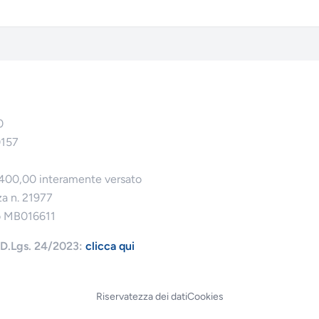
0
0157
.400,00 interamente versato
za n. 21977
o MB016611
l D.Lgs. 24/2023:
clicca qui
Riservatezza dei dati
Cookies