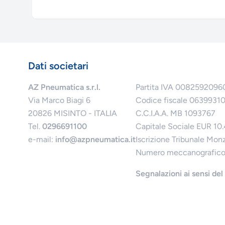
Dati societari
AZ Pneumatica s.r.l.
Partita IVA 0082592096
Via Marco Biagi 6
Codice fiscale 0639931
20826 MISINTO - ITALIA
C.C.I.A.A. MB 1093767
Tel.
0296691100
Capitale Sociale EUR 10
e-mail:
info@azpneumatica.it
Iscrizione Tribunale Mon
Numero meccanografic
Segnalazioni ai sensi de