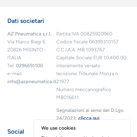
Dati societari
AZ Pneumatica s.r.l.
Partita IVA 00825920960
Via Marco Biagi 6
Codice fiscale 06399310157
20826 MISINTO -
C.C.I.A.A. MB 1093767
ITALIA
Capitale Sociale EUR 10.400,00
Tel.
0296691100
interamente versato
e-mail:
Iscrizione Tribunale Monza n.
info@azpneumatica.it
21977
Numero meccanografico
MB016611
Segnalazioni ai sensi del D.Lgs.
24/2023:
clicca qui
We use cookies
Social