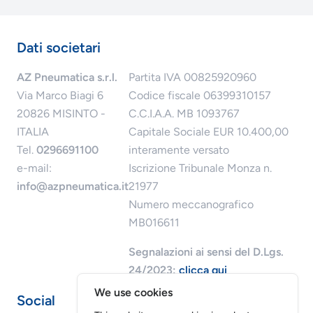
Dati societari
AZ Pneumatica s.r.l.
Partita IVA 00825920960
Via Marco Biagi 6
Codice fiscale 06399310157
20826 MISINTO -
C.C.I.A.A. MB 1093767
ITALIA
Capitale Sociale EUR 10.400,00
Tel.
0296691100
interamente versato
e-mail:
Iscrizione Tribunale Monza n.
info@azpneumatica.it
21977
Numero meccanografico
MB016611
Segnalazioni ai sensi del D.Lgs.
24/2023:
clicca qui
We use cookies
Social