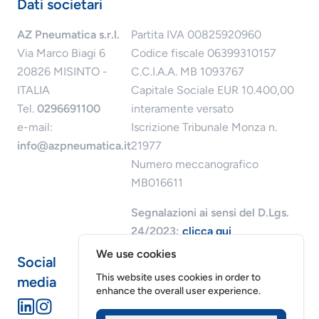
Dati societari
AZ Pneumatica s.r.l.
Partita IVA 00825920960
Via Marco Biagi 6
Codice fiscale 06399310157
20826 MISINTO -
C.C.I.A.A. MB 1093767
ITALIA
Capitale Sociale EUR 10.400,00
Tel.
0296691100
interamente versato
e-mail:
Iscrizione Tribunale Monza n.
info@azpneumatica.it
21977
Numero meccanografico
MB016611
Segnalazioni ai sensi del D.Lgs.
24/2023:
clicca qui
We use cookies
Social
This website uses cookies in order to
media
enhance the overall user experience.