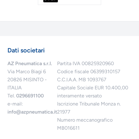
Dati societari
AZ Pneumatica s.r.l.
Partita IVA 00825920960
Via Marco Biagi 6
Codice fiscale 06399310157
20826 MISINTO -
C.C.I.A.A. MB 1093767
ITALIA
Capitale Sociale EUR 10.400,00
Tel.
0296691100
interamente versato
e-mail:
Iscrizione Tribunale Monza n.
info@azpneumatica.it
21977
Numero meccanografico
MB016611