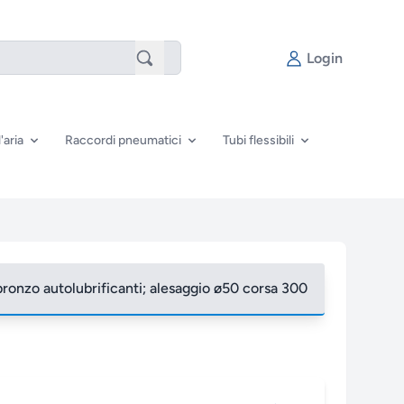
Login
'aria
Raccordi pneumatici
Tubi flessibili
 bronzo autolubrificanti; alesaggio ø50 corsa 300