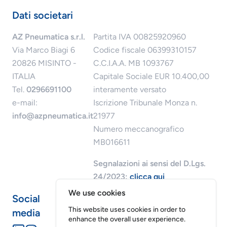
Dati societari
AZ Pneumatica s.r.l.
Partita IVA 00825920960
Via Marco Biagi 6
Codice fiscale 06399310157
20826 MISINTO -
C.C.I.A.A. MB 1093767
ITALIA
Capitale Sociale EUR 10.400,00
Tel.
0296691100
interamente versato
e-mail:
Iscrizione Tribunale Monza n.
info@azpneumatica.it
21977
Numero meccanografico
MB016611
Segnalazioni ai sensi del D.Lgs.
24/2023:
clicca qui
We use cookies
Social
This website uses cookies in order to
media
enhance the overall user experience.