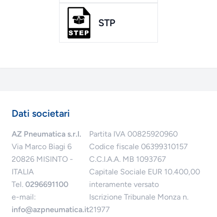
STP
Dati societari
AZ Pneumatica s.r.l.
Partita IVA 00825920960
Via Marco Biagi 6
Codice fiscale 06399310157
20826 MISINTO -
C.C.I.A.A. MB 1093767
ITALIA
Capitale Sociale EUR 10.400,00
Tel.
0296691100
interamente versato
e-mail:
Iscrizione Tribunale Monza n.
info@azpneumatica.it
21977