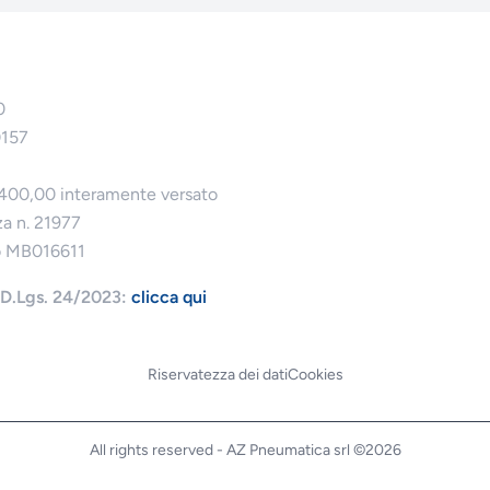
0
0157
.400,00 interamente versato
za n. 21977
o MB016611
l D.Lgs. 24/2023:
clicca qui
Riservatezza dei dati
Cookies
All rights reserved - AZ Pneumatica srl ​​©2026