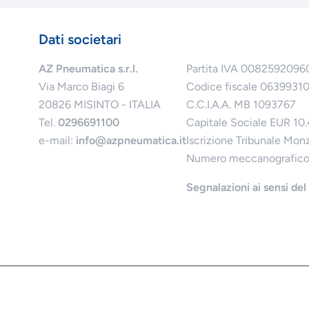
Dati societari
AZ Pneumatica s.r.l.
Partita IVA 0082592096
Via Marco Biagi 6
Codice fiscale 0639931
20826 MISINTO - ITALIA
C.C.I.A.A. MB 1093767
Tel.
0296691100
Capitale Sociale EUR 10
e-mail:
info@azpneumatica.it
Iscrizione Tribunale Mon
Numero meccanografic
Segnalazioni ai sensi de