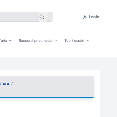
Login
'aria
Raccordi pneumatici
Tubi flessibili
 sfere
/