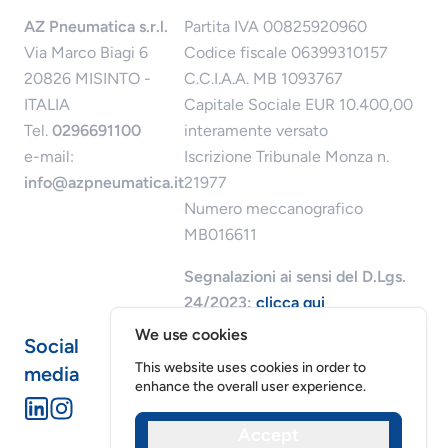
AZ Pneumatica s.r.l.
Partita IVA 00825920960
Via Marco Biagi 6
Codice fiscale 06399310157
20826 MISINTO -
C.C.I.A.A. MB 1093767
ITALIA
Capitale Sociale EUR 10.400,00
Tel.
0296691100
interamente versato
e-mail:
Iscrizione Tribunale Monza n.
info@azpneumatica.it
21977
Numero meccanografico
MB016611
Segnalazioni ai sensi del D.Lgs.
24/2023:
clicca qui
We use cookies
Social
This website uses cookies in order to
media
enhance the overall user experience.
Accept