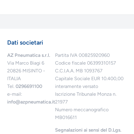
Dati societari
AZ Pneumatica s.r.l.
Partita IVA 00825920960
Via Marco Biagi 6
Codice fiscale 06399310157
20826 MISINTO -
C.C.I.A.A. MB 1093767
ITALIA
Capitale Sociale EUR 10.400,00
Tel.
0296691100
interamente versato
e-mail:
Iscrizione Tribunale Monza n.
info@azpneumatica.it
21977
Numero meccanografico
MB016611
Segnalazioni ai sensi del D.Lgs.