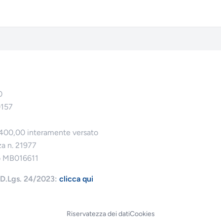
0
0157
.400,00 interamente versato
za n. 21977
o MB016611
l D.Lgs. 24/2023:
clicca qui
Riservatezza dei dati
Cookies