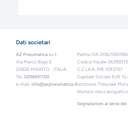
Dati societari
AZ Pneumatica s.r.l.
Partita IVA 0082592096
Via Marco Biagi 6
Codice fiscale 0639931
20826 MISINTO - ITALIA
C.C.I.A.A. MB 1093767
Tel.
0296691100
Capitale Sociale EUR 10
e-mail:
info@azpneumatica.it
Iscrizione Tribunale Mon
Numero meccanografic
Segnalazioni ai sensi de