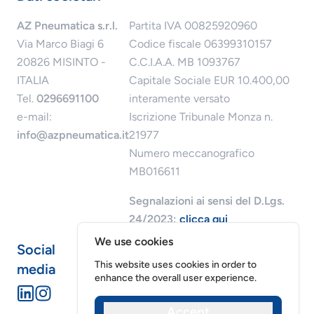
AZ Pneumatica s.r.l.
Partita IVA 00825920960
Via Marco Biagi 6
Codice fiscale 06399310157
20826 MISINTO -
C.C.I.A.A. MB 1093767
ITALIA
Capitale Sociale EUR 10.400,00
Tel.
0296691100
interamente versato
e-mail:
Iscrizione Tribunale Monza n.
info@azpneumatica.it
21977
Numero meccanografico
MB016611
Segnalazioni ai sensi del D.Lgs.
24/2023:
clicca qui
We use cookies
Social
This website uses cookies in order to
media
enhance the overall user experience.
Accept